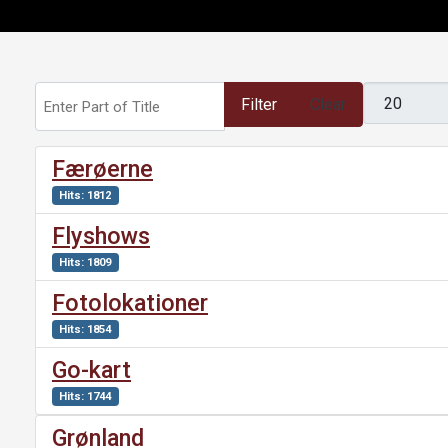
Enter Part of Title
Display #
Filter
Clear
Færøerne
Hits: 1812
Flyshows
Hits: 1809
Fotolokationer
Hits: 1854
Go-kart
Hits: 1744
Grønland