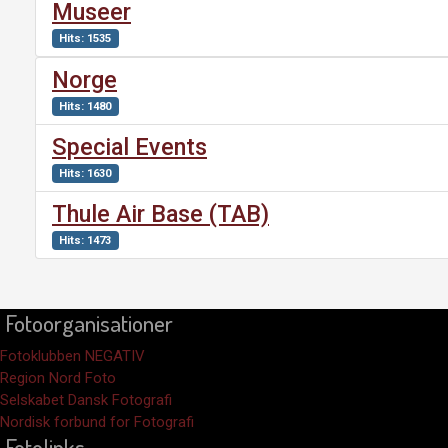
Museer
Hits: 1535
Norge
Hits: 1480
Special Events
Hits: 1630
Thule Air Base (TAB)
Hits: 1473
Fotoorganisationer
Fotoklubben NEGATIV
Region Nord Foto
Selskabet Dansk Fotografi
Nordisk forbund for Fotografi
Fotolinks