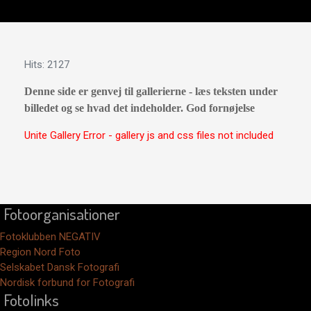
Details
Hits: 2127
Denne side er genvej til gallerierne - læs teksten under
billedet og se hvad det indeholder. God fornøjelse
Unite Gallery Error - gallery js and css files not included
Fotoorganisationer
Fotoklubben NEGATIV
Region Nord Foto
Selskabet Dansk Fotografi
Nordisk forbund for Fotografi
Fotolinks