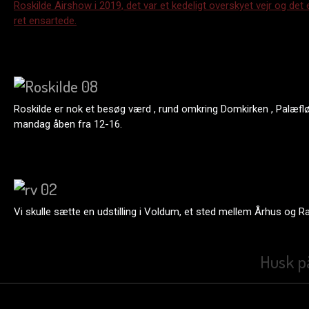
Roskilde Airshow i 2019, det var et kedeligt overskyet vejr og det e
ret ensartede.
Roskilde er nok et besøg værd , rund omkring Domkirken , Palæfløj
mandag åben fra 12-16.
Vi skulle sætte en udstilling i Voldum, et sted mellem Århus og Ra
Husk på