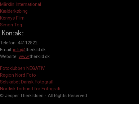
Märklin International
Kælderkøbing
Kennys Film
Simon Tog
Kontakt
Telefon: 44112822
Email:
info@
therkild.dk
Website:
www.
therkild.dk
Fotoklubben NEGATIV
Region Nord Foto
Selskabet Dansk Fotografi
Nordisk forbund for Fotografi
© Jesper Therkildsen - All Rights Reserved