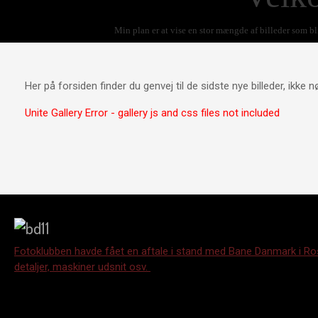
Min plan er at vise en stor mængde af billeder som 
Her på forsiden finder du genvej til de sidste nye billeder, ikke
Unite Gallery Error - gallery js and css files not included
Fotoklubben havde fået en aftale i stand med Bane Danmark i Roski
detaljer, maskiner udsnit osv.